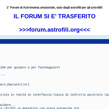
1° Forum di Astronomia amatoriale, nato dagli astrofili per gli astrofili!
IL FORUM SI E' TRASFERITO
>>>forum.astrofili.org<<<
x200 per guidare e per fuocheggiare?
....
ware_Emulator[/ur]
pilota in realtà un interfaccia tipica di controllo parallelo (q
guidare...
re LPI/DSI su montature con presa autoguida st4.