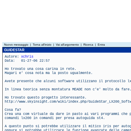
Nuovo messaggio
|
Torna all'inizio
|
Vai all'argomento
|
Ricerca
|
Entra
GUIDESTAR
Autore:
xchris
Data: 01-27-06 22:57
Ho trovato una cosa carina in rete.
Magari e' cosa nota ma la posto ugualmente.
Avete presente che alcuni software utilizzano il protocollo l
In linea teorica senza montatura MEADE non c'e' molto da fare
Ho trovato questo progetto interessante.
http://www.skyinsight.com/wiki/index.php/GuideStar_LX200_Soft
Cosa fa?
Crea una com virtuale da dare in pasto ai vari programmi che 
comandi lx200 in comandi per presa autoguida st4.
A questo punto si potrebbe utilizzare il mitico iris per auto
oppure si potrebbe utilizzare le funzione avanzate delle came