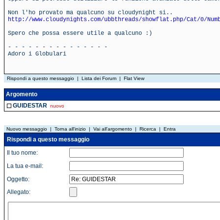
Non l'ho provato ma qualcuno su cloudynight si..
http://www.cloudynights.com/ubbthreads/showflat.php/Cat/0/Num
Spero che possa essere utile a qualcuno :)
- - - - - - - - - - - - - - -
Adoro i Globulari
Rispondi a questo messaggio
|
Lista dei Forum
|
Flat View
Argomento
GUIDESTAR
nuovo
Nuovo messaggio
|
Torna all'inizio
|
Vai all'argomento
|
Ricerca
|
Entra
Rispondi a questo messaggio
Il tuo nome:
La tua e-mail:
Oggetto:
Allegato: